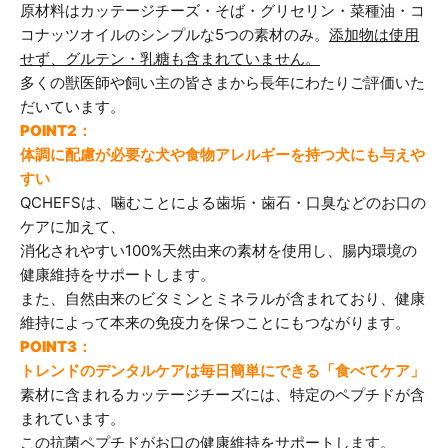
原材料はカッテージチーズ・そば・グリセリン・菜種油・コ
コナッツオイルのシンプルな5つの素材のみ。
添加物は使用
せず、グルテン・乳糖も含まれていません。
多くの獣医師や飼い主の皆さまから長年にわたりご評価いた
だいています。
POINT2：
体調に配慮が必要な犬や食物アレルギーを持つ犬にも与えや
すい
QCHEFSは、噛むことによる歯垢・歯石・口臭などのお口の
ケアに加えて、
消化されやすい100%天然由来の素材を使用し、腸内環境の
健康維持をサポートします。
また、自然由来のビタミンとミネラルが含まれており、健康
維持によって本来の免疫力を保つことにもつながります。
POINT3：
トレンドのデンタルケアは毎日簡単にできる「食べてケア」
素材に含まれるカッテージチーズには、特定のペプチドが含
まれています。
この抗菌ペプチドがお口の健康維持をサポートします。