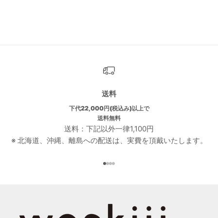
送料
下代22,000円(税込み)以上で
送料無料
送料：下記以外一律1,100円
※ 北海道、沖縄、離島への配送は、実費を頂戴いたします。
I18n Error: Missing interpolati
I18n Error: Missing interpolat
I18n Error: Missing interpolat
I18n Error: Missing interpola