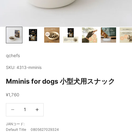
qchefs
SKU: 4313-mminis
Mminis for dogs 小型犬用スナック
セール価格
¥1,760
数量を減らす
数量を減らす
JANコード:
Default Title 0805627029324