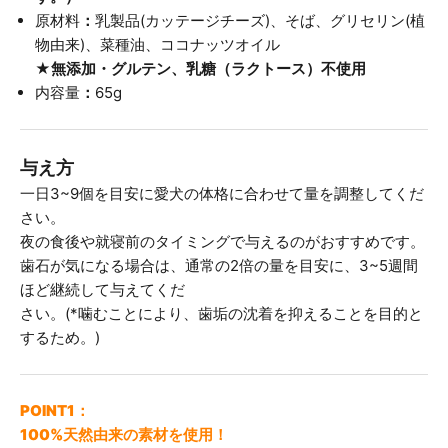
原材料
：
乳製品(カッテージチーズ)、そば、グリセリン(植
物由来)、菜種油、ココナッツオイル
★無添加・グルテン、乳糖（ラクトース）不使用
内容量
：
65g
与え方
一日3~9個を目安に愛犬の体格に合わせて量を調整してくだ
さい。
夜の食後や就寝前のタイミングで与えるのがおすすめです。
歯石が気になる場合は、通常の2倍の量を目安に、3~5週間
ほど継続して与えてくだ
さい。(*噛むことにより、歯垢の沈着を抑えることを目的と
するため。)
POINT1：
100%天然由来の素材を使用！