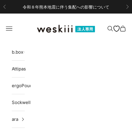
コンテンツへスキップ
令和８年熊本地震に伴う集配への影響について
前へ
次
weskiii B2Bサイト
メニューを開く
検索を開く
カー
b.box
Attipas
ergoPouch
Sockwell
ara