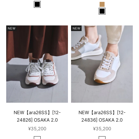
SCHWARZ
NUTS
WEISS,WEISSGOLD,CAMEL
SCHWARZ
NEW
NEW
NEW【ara26SS】[12-
NEW【ara26SS】[12-
24826] OSAKA 2.0
24836] OSAKA 2.0
セール価格
セール価格
¥35,200
¥35,200