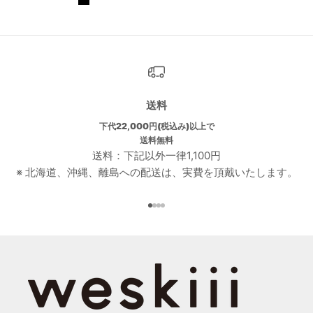
SCHWARZ
送料
下代22,000円(税込み)以上で
送料無料
送料：下記以外一律1,100円
※ 北海道、沖縄、離島への配送は、実費を頂戴いたします。
I18n Error: Missing interpolati
I18n Error: Missing interpolat
I18n Error: Missing interpolat
I18n Error: Missing interpola