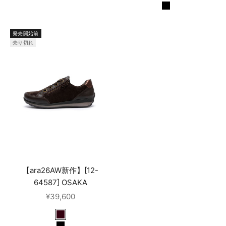
CACAO,MORO
SCHWARZ
発売開始前
売り切れ
【ara26AW新作】[12-
64587] OSAKA
セール価格
¥39,600
CACAO,MORO,MOCCA