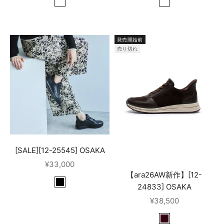
SHELL,CREAM,MOCCA,MOUSSE
SHELL,WEISS
BEACH,CREAM,CIELO,CUPCAKE,APRICOT
発売開始前
売り切れ
[SALE][12-25545] OSAKA
セール価格
¥33,000
【ara26AW新作】[12-
24833] OSAKA
BLACK
セール価格
¥38,500