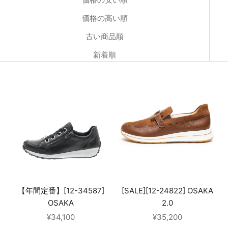
価格の高い順
古い商品順
新着順
【年間定番】[12-34587]
[SALE][12-24822] OSAKA
OSAKA
2.0
セール価格
セール価格
¥34,100
¥35,200