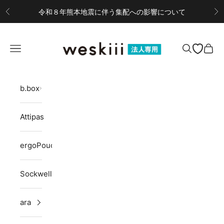
コンテンツへスキップ
令和８年熊本地震に伴う集配への影響について
前へ
次
weskiii B2Bサイト
メニューを開く
検索を開く
カー
b.box
Attipas
ergoPouch
Sockwell
ara