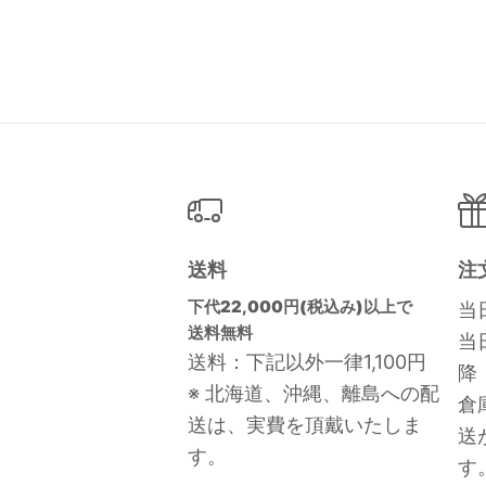
送料
注
下代22,000円(税込み)以上で
当
送料無料
当
送料：下記以外一律1,100円
降
※ 北海道、沖縄、離島への配
倉
送は、実費を頂戴いたしま
送
す。
す