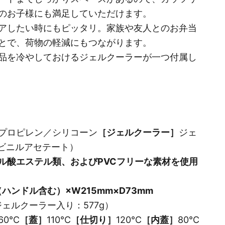
のお子様にも満足していただけます。
アしたい時にもピッタリ。家族や友人とのお弁当
とで、荷物の軽減にもつながります。
品を冷やしておけるジェルクーラーが一つ付属し
プロピレン／シリコーン
［ジェルクーラー］
ジェ
ンビニルアセテート）
タル酸エステル類、およびPVCフリーな素材を使用
（ハンドル含む）×W215mm×D73mm
ジェルクーラー入り：577g）
60℃
［蓋］
110℃
［仕切り］
120℃
［内蓋］
80℃