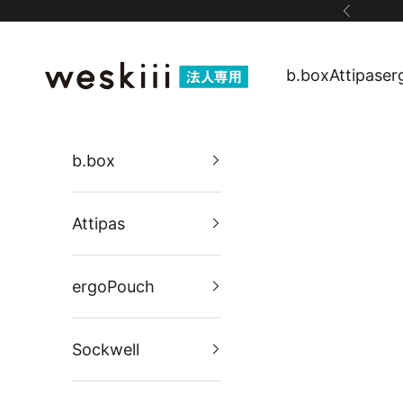
コンテンツへスキップ
前へ
weskiii B2Bサイト
b.box
Attipas
er
b.box
Attipas
ergoPouch
Sockwell