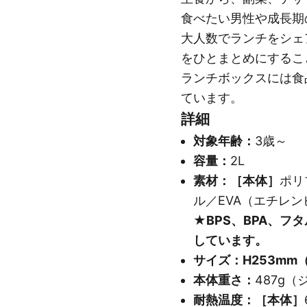
食べたい男性や成長期
大人数でランチをシェ
をひとまとめにするこ
ランチボックスには食
ています。
詳細
対象年齢：
3歳～
容量：
2L
素材：［本体］
ポリ
ル／EVA（エチレ
★BPS、BPA、フ
しています。
サイズ：H253mm
本体重さ：
487g（
耐熱温度：［本体］