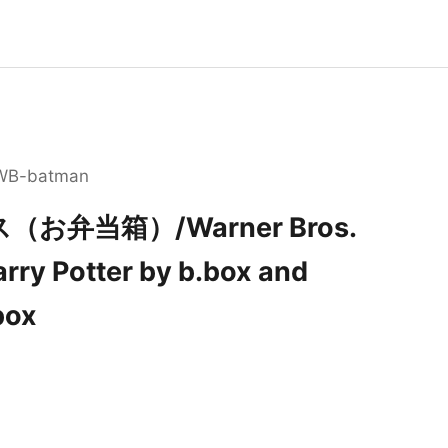
-WB-batman
お弁当箱）/Warner Bros.
rry Potter by b.box and
box