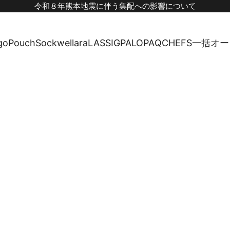
令和８年熊本地震に伴う集配への影響について
goPouch
Sockwell
ara
LASSIG
PALOPA
QCHEFS
一括オー