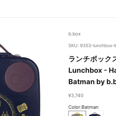
b.box
SKU: 9353-lunchbox
ランチボックス（
Lunchbox - Ha
Batman by b.
セール価格
¥3,740
Color:
Batman
Batman
Harry Potter