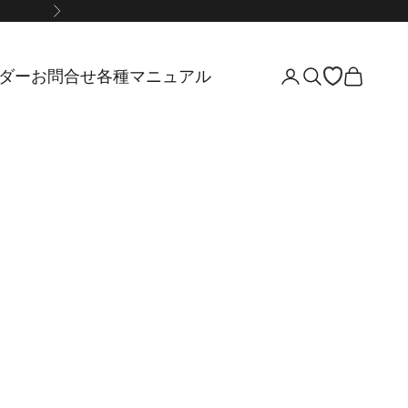
次へ
ダー
お問合せ
各種マニュアル
アカウントペー
検索を開く
カートを