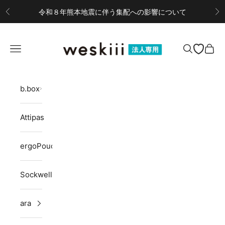
コンテンツへスキップ
令和８年熊本地震に伴う集配への影響について
前へ
次
weskiii B2Bサイト
メニューを開く
検索を開く
カー
b.box
Attipas
ergoPouch
Sockwell
ara