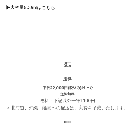
▶︎
大容量500mlはこちら
送料
下代22,000円(税込み)以上で
送料無料
送料：下記以外一律1,100円
※ 北海道、沖縄、離島への配送は、実費を頂戴いたします。
I18n Error: Missing interpolati
I18n Error: Missing interpolat
I18n Error: Missing interpolat
I18n Error: Missing interpola