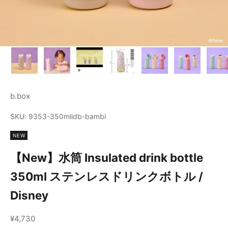
b.box
SKU: 9353-350mlidb-bambi
NEW
【New】水筒 Insulated drink bottle
350ml ステンレスドリンクボトル /
Disney
セール価格
¥4,730