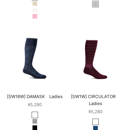
カーキ
ベージュ
グレー
ホワイト
ピンク
[SW16W] DAMASK Ladies
[SW1W] CIRCULATOR
Ladies
セール価格
¥5,280
セール価格
¥5,280
blackberry
oyster
cranberry*25AW