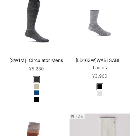
[SW1M］Circulator Mens
[LD163W]WABI SABI
Ladies
セール価格
¥5,280
セール価格
¥3,960
charcoal
khaki
black
denim
grey
black
売り切れ