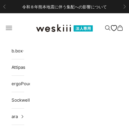
コンテンツへスキップ
令和８年熊本地震に伴う集配への影響について
前へ
次
weskiii B2Bサイト
メニューを開く
検索を開く
カー
b.box
Attipas
ergoPouch
Sockwell
ara