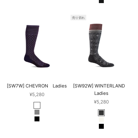
blacksolid
売り切れ
[SW7W] CHEVRON Ladies
[SW92W] WINTERLAND
Ladies
セール価格
¥5,280
セール価格
¥5,280
blackberry*25AW*
lt. grey
charcoal
black
natural
black
cranberry w spa