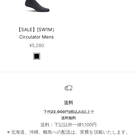
【SALE】[SW1M］
Circulator Mens
セール価格
¥5,280
Black
送料
下代22,000円(税込み)以上で
送料無料
送料：下記以外一律1,100円
※ 北海道、沖縄、離島への配送は、実費を頂戴いたします。