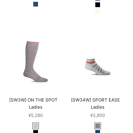
black
denim
navy
black
ash
air
[SW3W] ON THE SPOT
[SW34W] SPORT EASE
Ladies
Ladies
セール価格
セール価格
¥5,280
¥3,850
putty
lt. grey