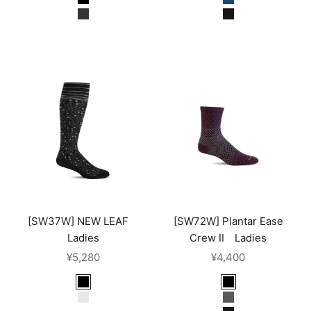
black
denim
charcoal
blacksolid
air
[SW37W] NEW LEAF
[SW72W] Plantar Ease
Ladies
Crew II Ladies
セール価格
セール価格
¥5,280
¥4,400
black
blackberry*24A
bluestone
blackmulti