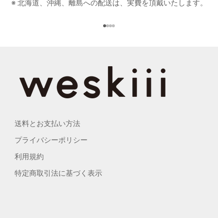
※ 北海道、沖縄、離島への配送は、実費を頂戴いたします。
I18n Error: Missing interpolati
I18n Error: Missing interpolat
I18n Error: Missing interpolat
I18n Error: Missing interpola
送料とお支払い方法
プライバシーポリシー
利用規約
特定商取引法に基づく表示