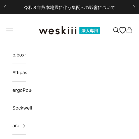
コンテンツへスキップ
令和８年熊本地震に伴う集配への影響について
前へ
次
weskiii B2Bサイト
メニューを開く
検索を開く
カー
b.box
Attipas
ergoPouch
Sockwell
ara