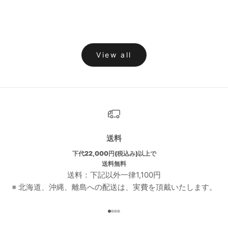
もっと見る
View all
送料
下代22,000円(税込み)以上で
送料無料
送料：下記以外一律1,100円
※ 北海道、沖縄、離島への配送は、実費を頂戴いたします。
I18n Error: Missing interpolati
I18n Error: Missing interpolat
I18n Error: Missing interpolat
I18n Error: Missing interpola