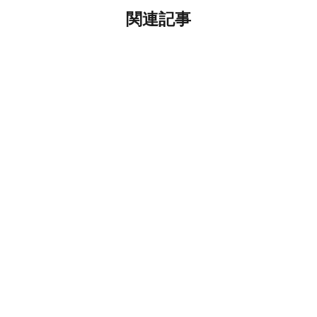
関連記事
【重要】
㈮ 14：
もっと見
【重要】本社移転のお知らせ～8月27日(木)より