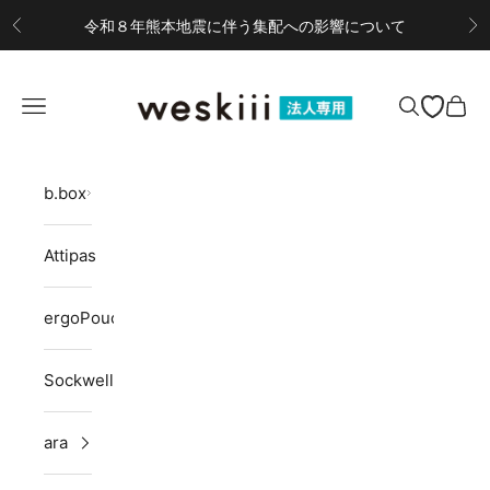
コンテンツへスキップ
令和８年熊本地震に伴う集配への影響について
前へ
次
weskiii B2Bサイト
メニューを開く
検索を開く
カー
b.box
Attipas
ergoPouch
Sockwell
ara